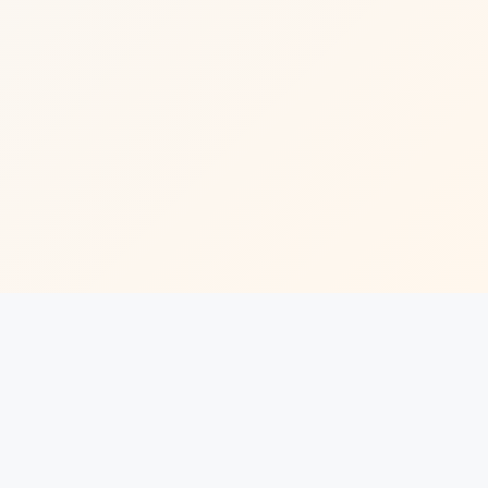
🔍
联系我们
常见问题
EN
|
|
首页
关于中投
公司治理
|
|
投资管理
资讯中心
职业发展
精品伊园甸2025直达入